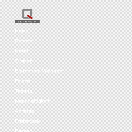
Home
Galerie
Hotel
Zimmer
Bistro und Weinbar
Feiern
Tagung
Nachhaltigkeit
Anreise
Frühstück
Parken