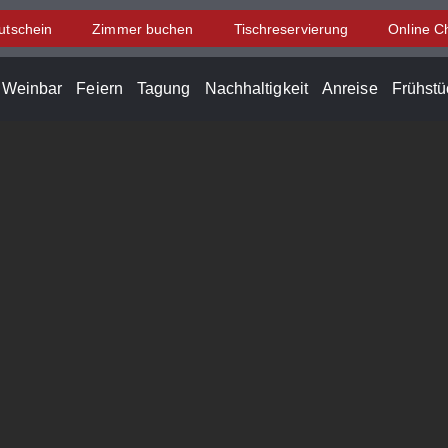
utschein
Zimmer buchen
Tischreservierung
Online C
d Weinbar
Feiern
Tagung
Nachhaltigkeit
Anreise
Frühstü