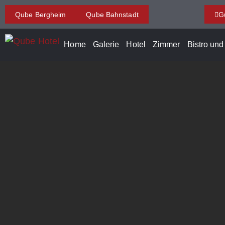
Qube Bergheim
Qube Bahnstadt
G
Home
Galerie
Hotel
Zimmer
Bistro un