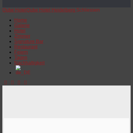
Qube Hotel
Qube Hotel Heidelberg
Schliessen
Home
Galerie
Hotel
Zimmer
Signature Bar
Restaurant
Feiern
Tagen
Nachhaltigkeit