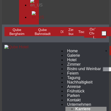
Online
Qube
Qube
Zimmer
Gutschein
Tischreservierung
Check-
Bergheim
Bahnstadt
buchen
In
Home
Galerie
Hotel
Zimmer
Bistro und Weinbar
Feiern
Tagung
Nachhaltigkeit
Anreise
Frühstück
Parken
Kontakt
Unternehmen
Karriere