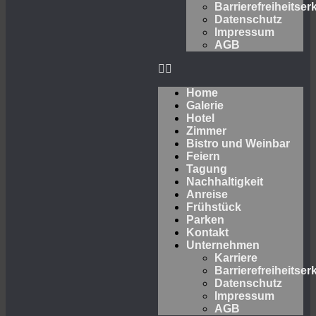
Barrierefreiheitser
Datenschutz
Impressum
AGB
Home
Galerie
Hotel
Zimmer
Bistro und Weinbar
Feiern
Tagung
Nachhaltigkeit
Anreise
Frühstück
Parken
Kontakt
Unternehmen
Karriere
Barrierefreiheitser
Datenschutz
Impressum
AGB